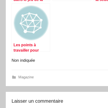
séduction
Les points à
travailler pour
devenir attirant aux
Non indiquée
yeux des femmes.
Magazine
Laisser un commentaire